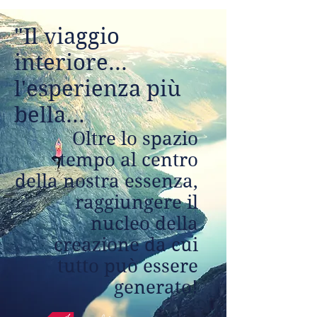
"Il viaggio
interiore...
l'esperienza più
bella...
Oltre lo spazio
tempo al centro
della nostra essenza,
raggiungere il
nucleo della
creazione da cui
tutto può essere
generato!