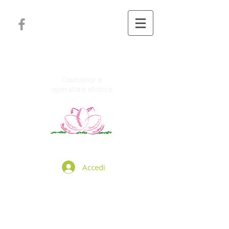
LAURA GROPPI
Counselor e
operatore olistico
Accedi